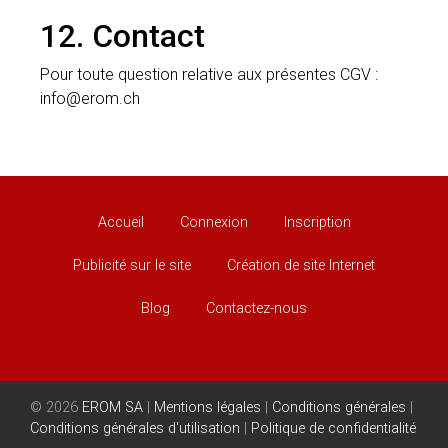
12. Contact
Pour toute question relative aux présentes CGV :
info@erom.ch
Accueil
Connexion
Inscription
Publicité sur le site
Création de site Internet
Blog
Contactez-nous
© 2026
EROM SA
|
Mentions légales
|
Conditions générales
|
Conditions générales d'utilisation
|
Politique de confidentialité