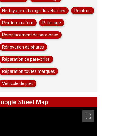
Nettoyage et lavage de véhicules
Peinture
Peinture au four
Polissage
Remplacement de pare-brise
Rénovation de phares
Réparation de pare-brise
Réparation toutes marques
Véhicule de prêt
oogle Street Map