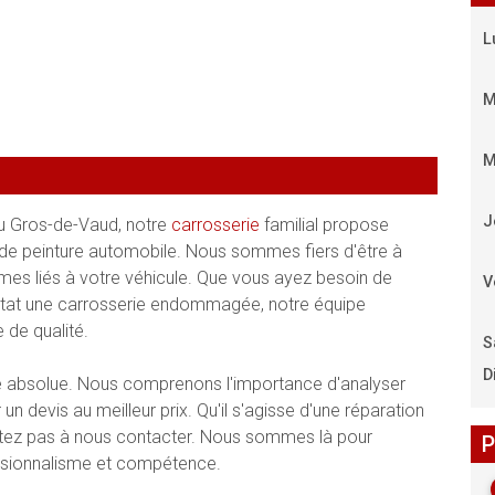
L
M
M
J
du Gros-de-Vaud, notre
carrosserie
familial propose
 de peinture automobile. Nous sommes fiers d'être à
mes liés à votre véhicule. Que vous ayez besoin de
V
 état une carrosserie endommagée, notre équipe
 de qualité.
S
D
ité absolue. Nous comprenons l'importance d'analyser
un devis au meilleur prix. Qu'il s'agisse d'une réparation
sitez pas à nous contacter. Nous sommes là pour
P
ssionnalisme et compétence.