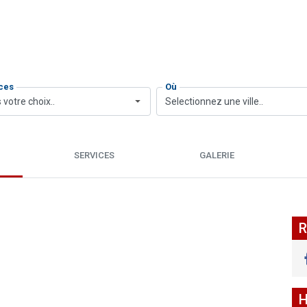
ces
Où
 votre choix..
Selectionnez une ville..
SERVICES
GALERIE
R
H