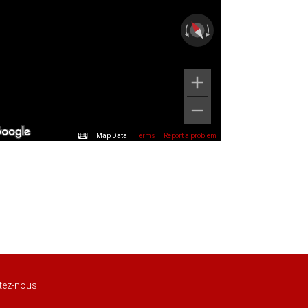
Map Data
Terms
Report a problem
tez-nous