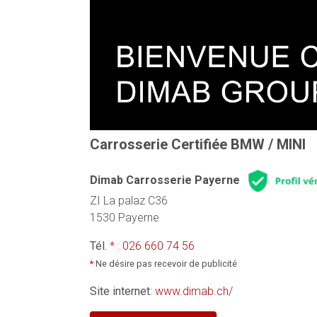
Carrosserie Certifiée BMW / MINI
Dimab Carrosserie Payerne
ZI La palaz C36
1530 Payerne
Tél.
*
:
026 660 74 56
*
Ne désire pas recevoir de publicité
Site internet
:
www.dimab.ch/