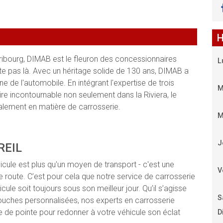
H
ribourg, DIMAB est le fleuron des concessionnaires
L
e pas là. Avec un héritage solide de 130 ans, DIMAB a
de l'automobile. En intégrant l'expertise de trois
M
e incontournable non seulement dans la Riviera, le
alement en matière de carrosserie.
M
J
REIL
le est plus qu'un moyen de transport - c'est une
V
route. C’est pour cela que notre service de carrosserie
ule soit toujours sous son meilleur jour. Qu’il s’agisse
S
touches personnalisées, nos experts en carrosserie
e de pointe pour redonner à votre véhicule son éclat
D