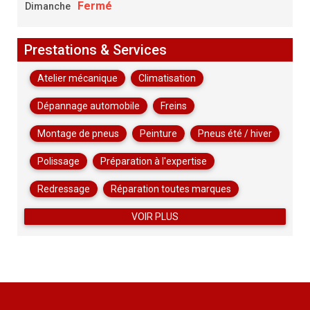
Fermé
Dimanche
Prestations & Services
Atelier mécanique
Climatisation
Dépannage automobile
Freins
Montage de pneus
Peinture
Pneus été / hiver
Polissage
Préparation à l'expertise
Redressage
Réparation toutes marques
VOIR PLUS