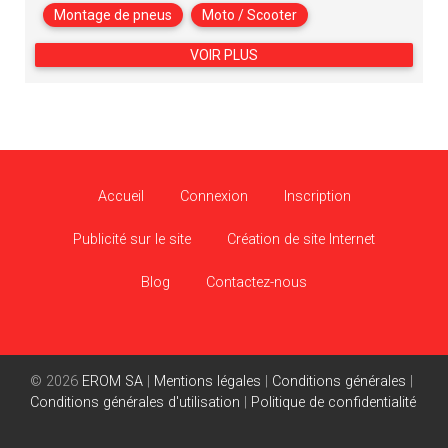
Montage de pneus
Moto / Scooter
VOIR PLUS
Accueil
Connexion
Inscription
Publicité sur le site
Création de site Internet
Blog
Contactez-nous
© 2026
EROM SA
|
Mentions légales
|
Conditions générales
|
Conditions générales d'utilisation
|
Politique de confidentialité