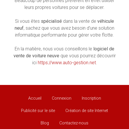
Beaucoup de personnes préfèrent en effet utiliser
leurs propres voitures pour se déplacer.
Si vous êtes
spécialisé
dans la vente de
véhicule
neuf
, sachez que vous avez besoin d’une solution
informatique performante pour gérer votre flotte.
En la matière, nous vous conseillons le
logiciel de
vente de voiture neuve
que vous pourrez découvrir
ici
https://www.auto-gestion.net
.
Accueil
Connexion
Inscription
Publicité sur le site
Création de site Internet
Blog
Contactez-nous