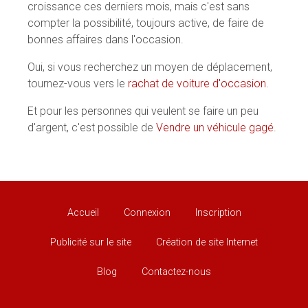
croissance ces derniers mois, mais c'est sans
compter la possibilité, toujours active, de faire de
bonnes affaires dans l'occasion.
Oui, si vous recherchez un moyen de déplacement,
tournez-vous vers le
rachat de voiture d'occasion
.
Et pour les personnes qui veulent se faire un peu
d'argent, c'est possible de
Vendre un véhicule gagé
.
Accueil
Connexion
Inscription
Publicité sur le site
Création de site Internet
Blog
Contactez-nous