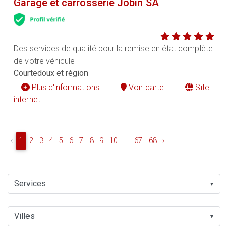
Garage et carrosserie Jobin SA
Des services de qualité pour la remise en état complète
de votre véhicule
Courtedoux et région
Plus d'informations
Voir carte
Site
internet
‹
1
2
3
4
5
6
7
8
9
10
...
67
68
›
▼
▼